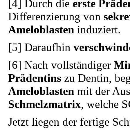
[4] Durch die
erste Präde
Differenzierung von
sekre
Ameloblasten
induziert.
[5] Daraufhin
verschwind
[6] Nach vollständiger
Min
Prädentins
zu Dentin, beg
Ameloblasten
mit der Au
Schmelzmatrix
, welche S
Jetzt liegen der fertige S