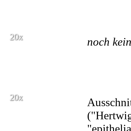
20x
noch kei
20x
Ausschni
("Hertwi
"epitheli