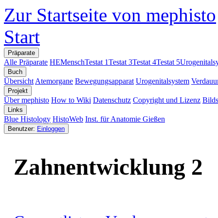
Zur Startseite von mephisto
Start
Präparate
Alle Präparate
HE
Mensch
Testat 1
Testat 3
Testat 4
Testat 5
Urogenitals
Buch
Übersicht
Atemorgane
Bewegungsapparat
Urogenitalsystem
Verdauu
Projekt
Über mephisto
How to Wiki
Datenschutz
Copyright und Lizenz
Bild
Links
Blue Histology
HistoWeb
Inst. für Anatomie Gießen
Benutzer:
Einloggen
Zahnentwicklung 2