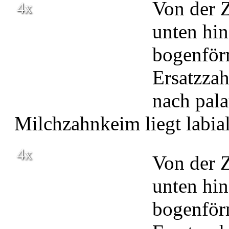
Von der Z
4x
unten hin
bogenför
Ersatzzahn
nach pala
Milchzahnkeim liegt labial
4x
Von der Z
unten hin
bogenför