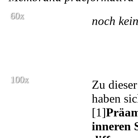
60x
noch kei
100x
Zu dieser
haben sic
[1]
Präam
inneren 