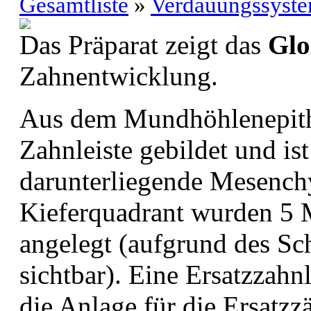
Gesamtliste
»
Verdauungssyst
Das Präparat zeigt das
Glo
Zahnentwicklung.
Aus dem Mundhöhlenepithel
Zahnleiste gebildet und ist
darunterliegende Mesench
Kieferquadrant wurden 5
angelegt (aufgrund des Sch
sichtbar). Eine Ersatzzahnl
die Anlage für die Ersatzz