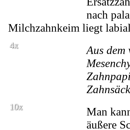
Ersatzzahn
nach pala
Milchzahnkeim liegt labial
4x
Aus dem 
Mesenchy
Zahnpapi
Zahnsäck
10x
Man kann
äußere S