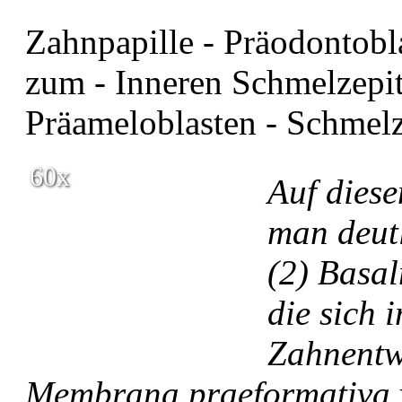
Zahnpapille - Präodontobl
zum - Inneren Schmelzepit
Präameloblasten - Schmel
60x
Auf diese
man deutl
(2) Basa
die sich 
Zahnentw
Membrana praeformativa v