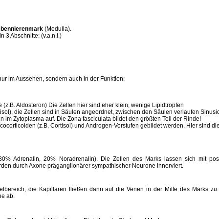
bennierenmark
(Medulla).
3 Abschnitte: (v.a.n.i.)
nur im Aussehen, sondern auch in der Funktion:
 (z.B. Aldosteron) Die Zellen hier sind eher klein, wenige Lipidtropfen
tisol), die Zellen sind in Säulen angeordnet, zwischen den Säulen verlaufen Sinus
 im Zytoplasma auf. Die Zona fasciculata bildet den größten Teil der Rinde!
ocorticoiden (z.B. Cortisol) und Androgen-Vorstufen gebildet werden. HIer sind die
80% Adrenalin, 20% Noradrenalin). Die Zellen des Marks lassen sich mit pos
den durch Axone präganglionärer sympathischer Neurone innerviert.
elbereich; die Kapillaren fließen dann auf die Venen in der Mitte des Marks zu
e ab.