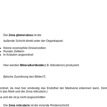
Die
Zona glomerulosa
ist die
äußerste Schicht direkt unter der Organkapsel.
Kleine eosinophile Drüsenzellen
Runder Zellkern
In Knäulen angeordnet
Hier werden
Mineralkortikoide
(z.B. Aldosteron) produziert.
[falsche Zuordnung des Bildes?]
ugeordnet, da man hier eindeutig das Endothel der Markvene erkennen kann. De
 das Mark und die Zona reticularis.)
a und die ist ja nicht angeschnitten
Die
Zona reticularis
ist die innerste Rindenschicht: