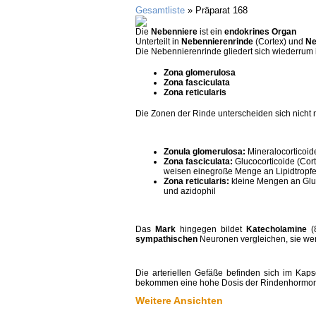
Gesamtliste
» Präparat 168
Die
Nebenniere
ist ein
endokrines Organ
Unterteilt in
Nebennierenrinde
(Cortex) und
Ne
Die Nebennierenrinde gliedert sich wiederrum in 
Zona glomerulosa
Zona fasciculata
Zona reticularis
Die Zonen der Rinde unterscheiden sich nicht 
Zonula glomerulosa:
Mineralocorticoide
Zona fasciculata:
Glucocorticoide (Cor
weisen einegroße Menge an Lipidtropfen
Zona reticularis:
kleine Mengen an Gluc
und azidophil
Das
Mark
hingegen bildet
Katecholamine
(
sympathischen
Neuronen vergleichen, sie wer
Die arteriellen Gefäße befinden sich im Kaps
bekommen eine hohe Dosis der Rindenhormon
Weitere Ansichten