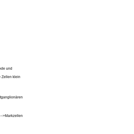
iode und
 Zellen klein
tganglionären
 -->Markzellen