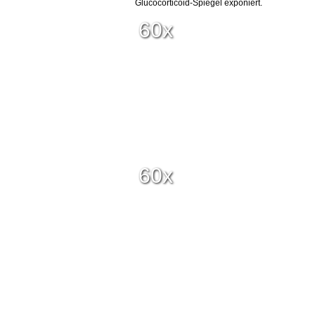
Glucocorticoid-Spiegel exponiert.
60x
60x