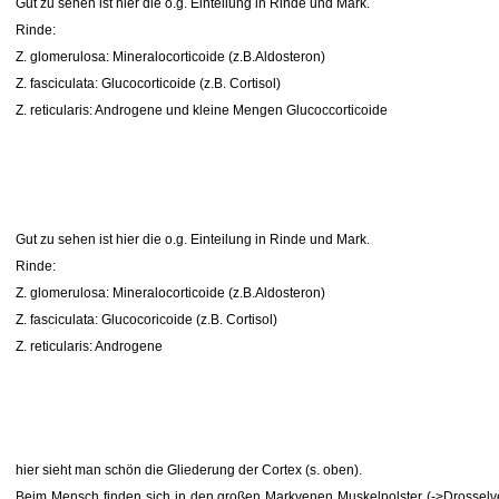
Gut zu sehen ist hier die o.g. Einteilung in Rinde und Mark.
Rinde:
Z. glomerulosa: Mineralocorticoide (z.B.Aldosteron)
Z. fasciculata: Glucocorticoide (z.B. Cortisol)
Z. reticularis: Androgene und kleine Mengen Glucoccorticoide
Gut zu sehen ist hier die o.g. Einteilung in Rinde und Mark.
Rinde:
Z. glomerulosa: Mineralocorticoide (z.B.Aldosteron)
Z. fasciculata: Glucocoricoide (z.B. Cortisol)
Z. reticularis: Androgene
hier sieht man schön die Gliederung der Cortex (s. oben).
Beim Mensch finden sich in den großen Markvenen Muskelpolster (->Drosselve