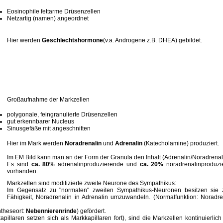
Eosinophile fettarme Drüsenzellen
Netzartig (namen) angeordnet
Hier werden
Geschlechtshormone
(v.a. Androgene z.B. DHEA) gebildet.
Großaufnahme der Markzellen
polygonale, feingranulierte Drüsenzellen
gut erkennbarer Nucleus
Sinusgefäße mit angeschnitten
Hier im Mark werden
Noradrenalin
und
Adrenalin
(Katecholamine) produziert.
Im EM Bild kann man an der Form der Granula den Inhalt (Adrenalin/Noradrenal
Es sind
ca. 80%
adrenalinproduzierende und
ca. 20%
noradrenalinproduzi
vorhanden.
Markzellen sind modifizierte zweite Neurone des Sympathikus:
Im Gegensatz zu "normalen" zweiten Sympathikus-Neuronen besitzen sie z
Fähigkeit, Noradrenalin in Adrenalin umzuwandeln. (Normalfunktion: Noradre
ntheseort:
Nebennierenrinde
) gefördert.
pillaren setzen sich als Markkapillaren fort), sind die Markzellen kontinuierli