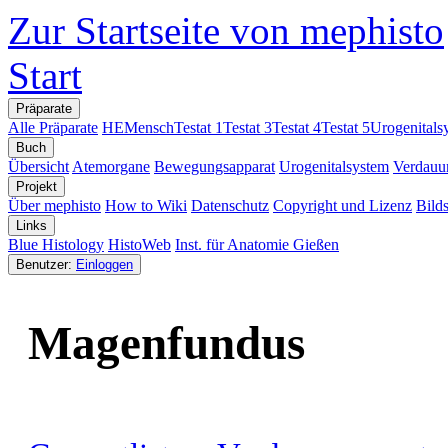
Zur Startseite von mephisto
Start
Präparate
Alle Präparate
HE
Mensch
Testat 1
Testat 3
Testat 4
Testat 5
Urogenitals
Buch
Übersicht
Atemorgane
Bewegungsapparat
Urogenitalsystem
Verdauu
Projekt
Über mephisto
How to Wiki
Datenschutz
Copyright und Lizenz
Bild
Links
Blue Histology
HistoWeb
Inst. für Anatomie Gießen
Benutzer:
Einloggen
Magenfundus