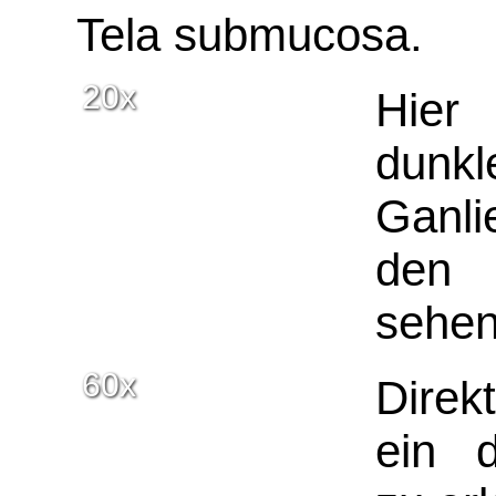
Tela submucosa.
20x
Hier 
dun
Ganl
den 
sehen
60x
Direk
ein d