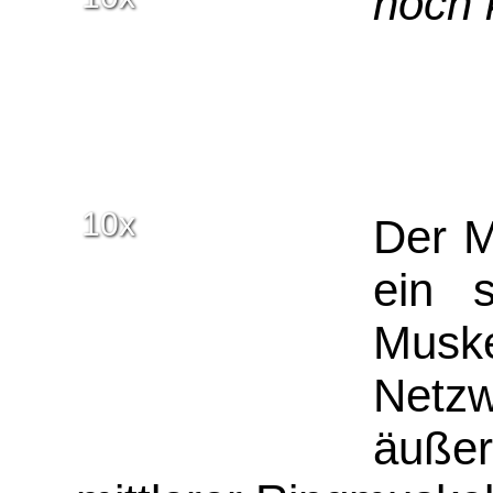
noch 
10x
Der M
ein s
Musk
Netzw
äuß