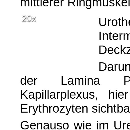
mittlerer Ringmuskel
20x
Uro
Int
Deckz
Darun
der Lamina Pr
Kapillarplexus, hi
Erythrozyten sichtba
Genauso wie im Uret