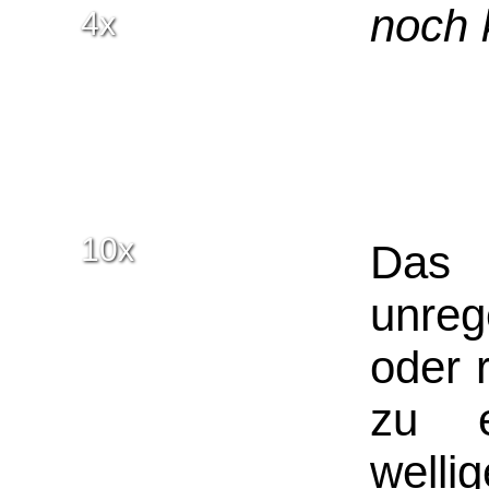
noch 
4x
10x
Das 
unreg
oder 
zu e
welli